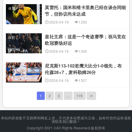
莫雷托：国米和维卡里奥已经在谈合同细
体育
节，但协议尚未达成
2026-04-19
1293
皇社主席：这是一个奇迹赛季；祝马竞在
体育
欧冠赛场好运
2026-04-19
1306
尼克斯113-102老鹰大比分1-0领先，布
体育
伦森28+7，麦科勒姆26分
2026-04-19
1307
1
2
3
...
119
本站内容收集于互联网和网友上传，不代表本站赞成与立场，如有对您作品有侵权
请联系我们删除！
Copyright 2021 ©All Rights Reserved.版权所有