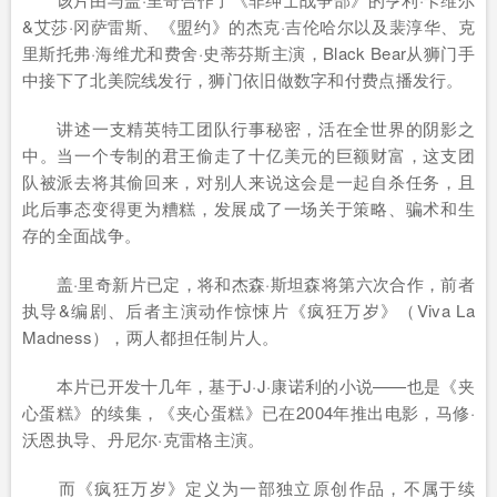
&艾莎·冈萨雷斯、《盟约》的杰克·吉伦哈尔以及裴淳华、克
里斯托弗·海维尤和费舍·史蒂芬斯主演，Black Bear从狮门手
中接下了北美院线发行，狮门依旧做数字和付费点播发行。
讲述一支精英特工团队行事秘密，活在全世界的阴影之
中。当一个专制的君王偷走了十亿美元的巨额财富，这支团
队被派去将其偷回来，对别人来说这会是一起自杀任务，且
此后事态变得更为糟糕，发展成了一场关于策略、骗术和生
存的全面战争。
盖·里奇新片已定，将和杰森·斯坦森将第六次合作，前者
执导&编剧、后者主演动作惊悚片《疯狂万岁》（Viva La
Madness），两人都担任制片人。
本片已开发十几年，基于J·J·康诺利的小说——也是《夹
心蛋糕》的续集，《夹心蛋糕》已在2004年推出电影，马修·
沃恩执导、丹尼尔·克雷格主演。
而《疯狂万岁》定义为一部独立原创作品，不属于续