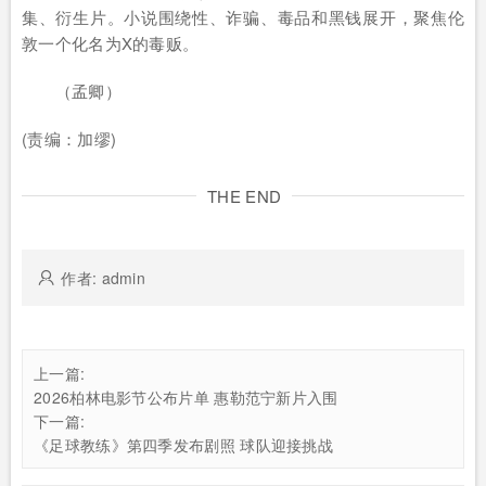
集、衍生片。小说围绕性、诈骗、毒品和黑钱展开，聚焦伦
敦一个化名为X的毒贩。
（孟卿）
(责编：加缪)
THE END
作者: admin
上一篇:
2026柏林电影节公布片单 惠勒范宁新片入围
下一篇:
《足球教练》第四季发布剧照 球队迎接挑战