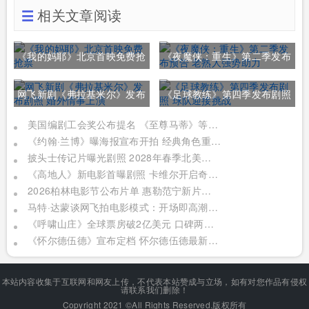
相关文章阅读
《我的妈耶》北京首映免费抢
《夜魔侠：重生》第二季发布
票
预告 老熟人强势助力
网飞新剧《弗拉基米尔》发布
《足球教练》第四季发布剧照
剧照 婚外情事上演
球队迎接挑战
美国编剧工会奖公布提名 《至尊马蒂》等在列
《约翰·兰博》曝海报宣布开拍 经典角色重塑
披头士传记片曝光剧照 2028年春季北美上映
《高地人》新电影首曝剧照 卡维尔开启奇幻冒险
2026柏林电影节公布片单 惠勒范宁新片入围
马特·达蒙谈网飞拍电影模式：开场即高潮情节
《呼啸山庄》全球票房破2亿美元 口碑两极分化
《怀尔德伍德》宣布定档 怀尔德伍德最新力作
本站内容收集于互联网和网友上传，不代表本站赞成与立场，如有对您作品有侵权
请联系我们删除！
Copyright 2021 ©All Rights Reserved.版权所有