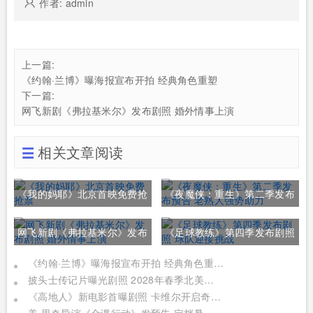
作者: admin
上一篇:
《约翰·兰博》曝海报宣布开拍 经典角色重塑
下一篇:
网飞新剧《弗拉基米尔》发布剧照 婚外情事上演
相关文章阅读
《我的妈耶》北京首映免费抢
《夜魔侠：重生》第二季发布
票
预告 老熟人强势助力
网飞新剧《弗拉基米尔》发布
《足球教练》第四季发布剧照
剧照 婚外情事上演
球队迎接挑战
《约翰·兰博》曝海报宣布开拍 经典角色重塑
披头士传记片曝光剧照 2028年春季北美上映
《高地人》新电影首曝剧照 卡维尔开启奇幻冒险