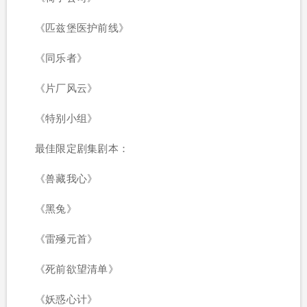
《匹兹堡医护前线》
《同乐者》
《片厂风云》
《特别小组》
最佳限定剧集剧本：
《兽藏我心》
《黑兔》
《雷殛元首》
《死前欲望清单》
《妖惑心计》