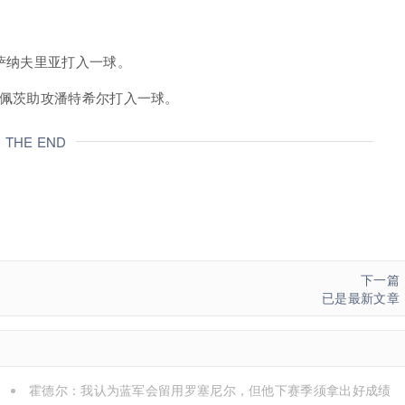
。
萨纳夫里亚打入一球。
-佩茨助攻潘特希尔打入一球。
THE END
下一篇
已是最新文章
霍德尔：我认为蓝军会留用罗塞尼尔，但他下赛季须拿出好成绩