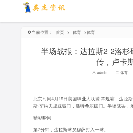
当前位置：
首页
>
体育
>
体育
半场战报：达拉斯2-2洛
传，卢卡
admin
体育
北京时间4月19日美国职业大联盟 常规赛，达
斯-萨纳夫里亚破门，潘特希尔破门。半场战罢，场上
精彩瞬间
第7分钟，达拉斯球员穆萨打入一球。