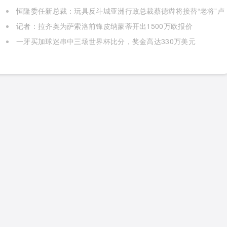
事件曝光，业内警示：追求“全球首创”可能存在推进过快等问题
恒隆委任新总裁：玩具反斗城亚洲行政总裁蔡德粦将接替“老将”卢
韦柏出任
记者：拉齐奥为萨索洛前锋皮纳蒙蒂开出1500万欧报价
一牙买加球迷串中三场世界杯比分，奖金高达330万美元