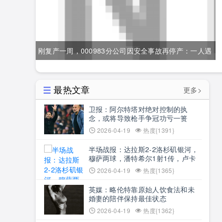
刚复产一周，000983分公司因安全事故再停产：一人遇
难
最热文章
更多>
卫报：阿尔特塔对绝对控制的执
念，或将导致枪手争冠功亏一篑
2026-04-19
热度{1391}
半场战报：达拉斯2-2洛杉矶银河，
穆萨两球，潘特希尔1射1传，卢卡
斯-萨纳夫里亚破门
2026-04-19
热度{1365}
英媒：略伦特靠原始人饮食法和未
婚妻的陪伴保持最佳状态
2026-04-19
热度{1362}