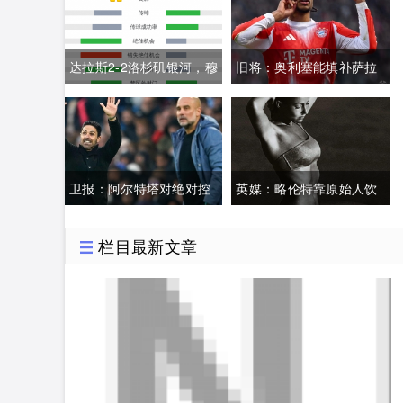
达拉斯2-2洛杉矶银河，穆
旧将：奥利塞能填补萨拉
萨打破僵局，潘特希尔救
赫离队空缺，但很难和拜
主
仁达成协议
卫报：阿尔特塔对绝对控
英媒：略伦特靠原始人饮
制的执念，或将导致枪手
食法和未婚妻的陪伴保持
栏目最新文章
争冠功亏一篑
最佳状态