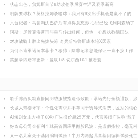
状态出色，詹姆斯首节8助攻创季后赛生涯及赛季新高
明牌要球权？英格拉姆谈输球：我只有9次出手机会是赢不了的
六台记者：马竞淘汰巴萨后有点得意忘形 心思已经飞到阿森纳了
阿斯：尽管克洛普再与皇马传出绯闻，但他一心想执教德国队
对攻战骑士胜出先拔头筹 奇兵斯特鲁斯成本轮X因素
为何不肯承诺留本菲卡？穆帅：除非记者您能保证一直不换工作
英超争四赔率更新：曼联1/8 切尔西10/1被看衰
歌手陈西贝就直播间羽绒服被指造假致歉：承诺先行全额退款，涉
事销售额约300万元
长城人寿柳怀宇：个性化需求并不等同于诱导式消费，区别的核心
在于算法设置
AI短剧女主方桃子60秒广告报价超25万元，代言美瞳广告称“戴了
一天都很舒服”，该视频已下架，律师：涉嫌虚构使用体验，违反《广
好奇母公司金佰利全球高管回应甲酰胺风波：是虚假指控，毫无科
告法》
学证据
又一名儿童死于基因编辑试验！半月内两起儿童基因编辑试验死亡