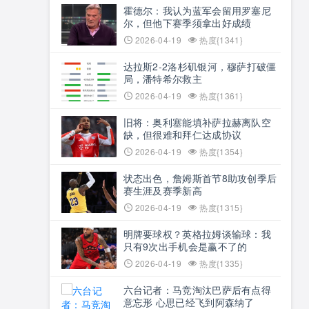
霍德尔：我认为蓝军会留用罗塞尼
尔，但他下赛季须拿出好成绩
2026-04-19
热度{1341}
达拉斯2-2洛杉矶银河，穆萨打破僵
局，潘特希尔救主
2026-04-19
热度{1361}
旧将：奥利塞能填补萨拉赫离队空
缺，但很难和拜仁达成协议
2026-04-19
热度{1354}
状态出色，詹姆斯首节8助攻创季后
赛生涯及赛季新高
2026-04-19
热度{1315}
明牌要球权？英格拉姆谈输球：我
只有9次出手机会是赢不了的
2026-04-19
热度{1335}
六台记者：马竞淘汰巴萨后有点得
意忘形 心思已经飞到阿森纳了